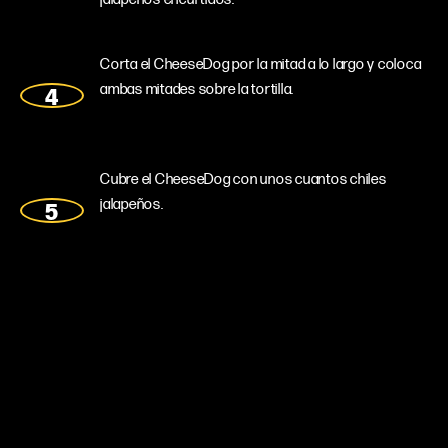
Corta el CheeseDog por la mitad a lo largo y coloca
ambas mitades sobre la tortilla.
Cubre el CheeseDog con unos cuantos chiles
jalapeños.
Añade 2 cucharadas de nata mexicana.
Por último, espolvorea con los nachos
desmoronados.