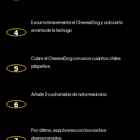
Escurre brevemente el CheeseDog y colocarlo
encima de la lechuga.
Cubre el CheeseDog con unos cuantos chiles
jalapeños.
Añade 2 cucharadas de nata mexicana.
Por último, espolvorea con los nachos
desmoronados.