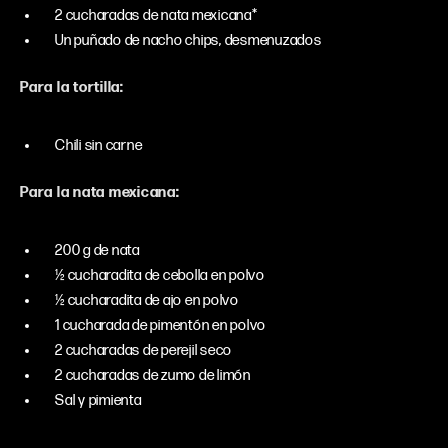
2 cucharadas de nata mexicana*
Un puñado de nacho chips, desmenuzados
Para la tortilla:
Chili sin carne
Para la nata mexicana:
200 g de nata
½ cucharadita de cebolla en polvo
½ cucharadita de ajo en polvo
1 cucharada de pimentón en polvo
2 cucharadas de perejil seco
2 cucharadas de zumo de limón
Sal y pimienta