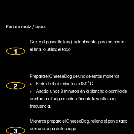
Pan de maíz / taco:
Corta el panecillo longitudinalmente, pero no hasta
el final. o utiliza el taco.
Prepara el CheeseDog de una de estas maneras:
Freír: de 4 a 5 minutos a 180˚ C.
Asado: unos 8 minutos en la plancha o parrilla de
contacto a fuego medio, dándole la vuelta con
frecuencia.
Mientras prepara el CheeseDog, rellena el pan o taco
con una capa de lechuga.