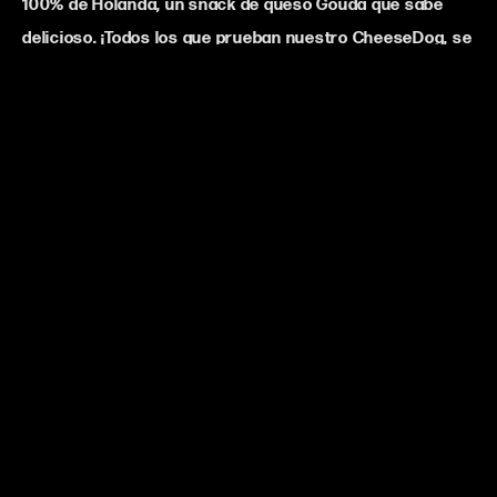
100% de Holanda, un snack de queso Gouda que sabe
delicioso. ¡Todos los que prueban nuestro CheeseDog, se
dan cuenta de que no podríamos hacerlo más sabroso!