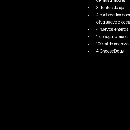
de masa madre)
2 dientes de ajo
4 cucharadas sope
oliva suave o aceit
4 huevos enteros
1 lechuga romana
100 ml de aderezo
4 CheeseDogs