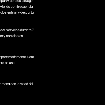
e pan y dóralos a fuego
viendo con frecuencia.
éjalos enfriar y descarta
s y hiérvelos durante 7
los y córtalos en
e aproximadamente 4 cm.
nte en una
romana con la mitad del