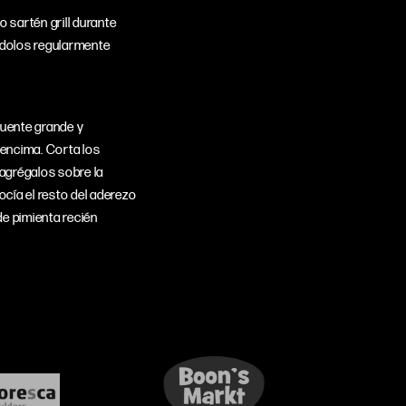
 sartén grill durante
ndolos regularmente
fuente grande y
 encima. Corta los
agrégal
os sobre la
ocía el resto del aderezo
e pimienta recién