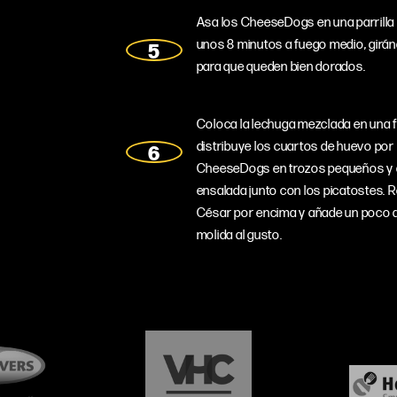
Asa los CheeseDogs en una parrilla o
unos 8 minutos a fuego medio, girá
para que queden bien dorados.
Coloca la lechuga mezclada en una 
distribuye los cuartos de huevo por
CheeseDogs en trozos pequeños y 
ensalada junto con los picatostes. R
César por encima y añade un poco d
molida al gusto.