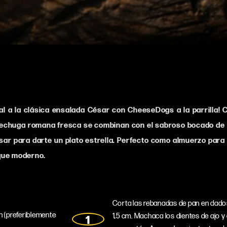
nal a la clásica ensalada César con CheeseDogs a la parrilla! C
echuga romana fresca se combinan con el sabroso bocado de
r para darte un plato estrella. Perfecto como almuerzo para
que moderno.
Corta las rebanadas de pan en
dado
n (preferiblemente
1,5 cm. Machaca los dientes de ajo y 