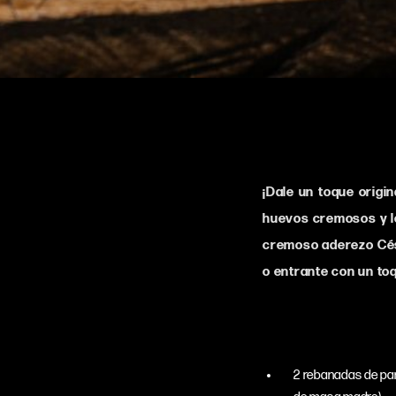
¡Dale un toque origi
huevos cremosos y l
cremoso aderezo Césa
o entrante con un to
2 rebanadas de pa