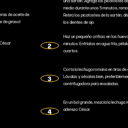
una sartén. Agrega los picatostes d
medio durante unos 5 minutos, remo
ras de aceite de
Retira los picatostes de la sartén, d
e de girasol
los dientes de ajo.
Haz un pequeño orificio en los huevo
 César
minutos. Enfríalos en agua fría, péla
cuartos.
Corta la lechuga romana en tiras d
Lávalas y sécalas bien, preferibleme
centrifugadora para ensaladas.
En un bol grande, mezcla la lechuga 
aderezo César.