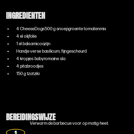
INGREDIENTEN
4 CheeseDogs
500 g snoepgroente tomatenmix
4 el olijfolie
1 el balsamicoazijn
Handje verse basilicum, fijngescheurd
4 kropjes babyromaine sla
4 pitabroodjes
150 g tzatziki
BEREIDINGSWIJZE
Verwarm de barbecue voor op matig-heet.