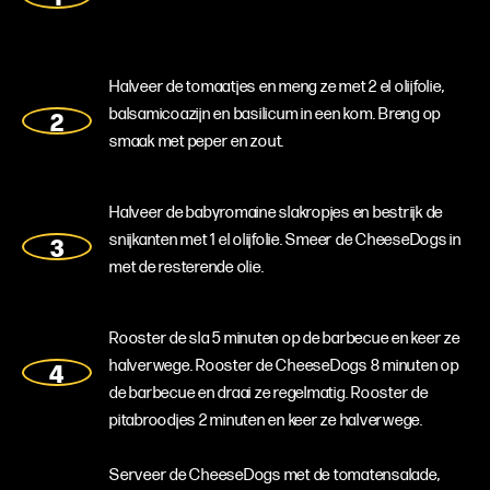
Halveer de tomaatjes en meng ze met 2 el olijfolie,
balsamicoazijn en basilicum in een kom. Breng op
smaak met peper en zout.
Halveer de babyromaine slakropjes en bestrijk de
snijkanten met 1 el olijfolie. Smeer de CheeseDogs in
met de resterende olie.
Rooster de sla 5 minuten op de barbecue en keer ze
halverwege. Rooster de CheeseDogs 8 minuten op
de barbecue en draai ze regelmatig. Rooster de
pitabroodjes 2 minuten en keer ze halverwege.
Serveer de CheeseDogs met de tomatensalade,