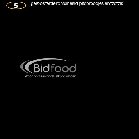
geroosterde romainesla, pitabroodjes en tzatziki.